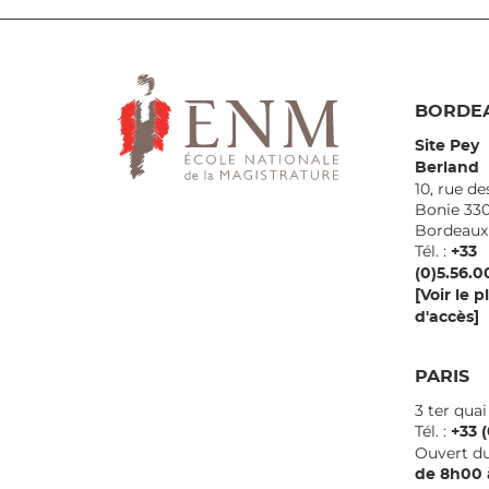
BORDE
Site Pey
Berland
10, rue de
Bonie 33
Borde
Tél. :
+33
(0)5.56.0
[Voir le p
d'accès]
PARIS
3 ter qua
Tél. :
+33 (
Ouvert du
de 8h00 