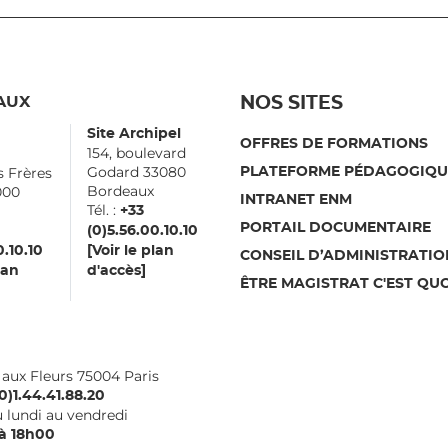
AUX
NOS SITES
Site Archipel
OFFRES DE FORMATIONS
154, boulevard
Godard 33080
s Frères
PLATEFORME PÉDAGOGIQU
Bordeaux
000
INTRANET ENM
Tél. :
aux
+33
PORTAIL DOCUMENTAIRE
(0)5.56.00.10.10
0.10.10
[Voir le plan
CONSEIL D’ADMINISTRATIO
lan
d'accès]
ÊTRE MAGISTRAT C'EST QUO
i aux Fleurs 75004 Paris
0)1.44.41.88.20
 lundi au vendredi
à 18h00