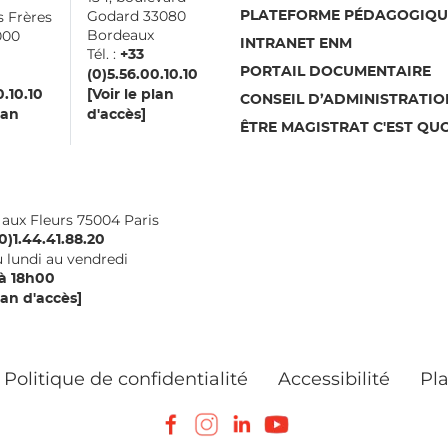
Godard 33080
s Frères
PLATEFORME PÉDAGOGIQU
Bordeaux
000
INTRANET ENM
Tél. :
aux
+33
PORTAIL DOCUMENTAIRE
(0)5.56.00.10.10
0.10.10
[Voir le plan
CONSEIL D’ADMINISTRATIO
lan
d'accès]
ÊTRE MAGISTRAT C'EST QUO
i aux Fleurs 75004 Paris
0)1.44.41.88.20
 lundi au vendredi
à 18h00
lan d'accès]
Politique de confidentialité
Accessibilité
Pla
Facebook
Instagram
LinkedIn
Youtube