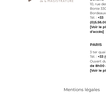
10, rue de
Bonie 33
Borde
Tél. :
+33
(0)5.56.0
[Voir le p
d'accès]
PARIS
3 ter qua
Tél. :
+33 (
Ouvert du
de 8h00 
[Voir le p
Mentions légales