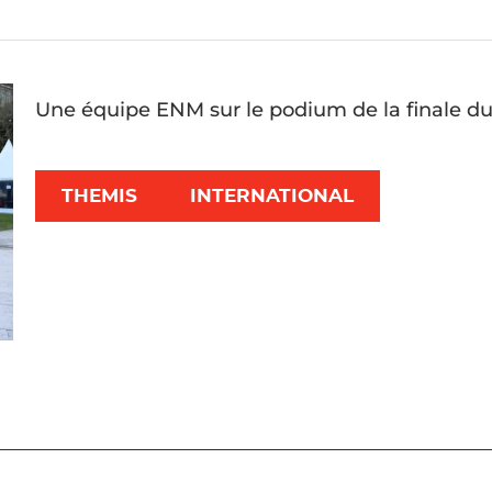
Une équipe ENM sur le podium de la finale 
3 équipes d’élèves magistrats de la promotion 20
couleurs de l’ENM face à des équipes du Portugal, 
grande finale du concours Themis du Réseau euro
THEMIS
INTERNATIONAL
« Access to justice ». L’équipe Portugal 2 a rempo
e
e
2
place et l’équipe France 2, qui termine 3
.