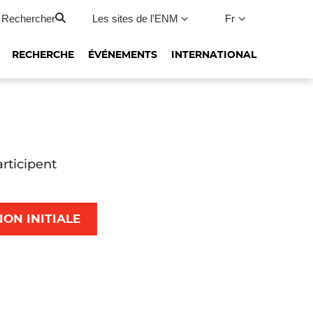
Rechercher
Les sites de l'ENM
Fr
RECHERCHE
ÉVÉNEMENTS
INTERNATIONAL
rticipent
ole nationale de la magistrature vont
 du concours européen Themis, organisé
enjeu : se qualifier pour représenter l’ENM
ON INITIALE