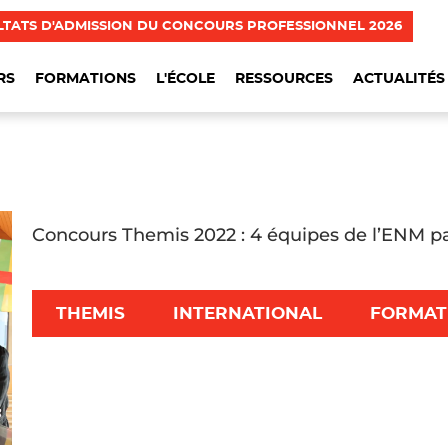
LTATS D'ADMISSION DU CONCOURS PROFESSIONNEL 2026
RS
FORMATIONS
L'ÉCOLE
RESSOURCES
ACTUALITÉS
Concours Themis 2022 : 4 équipes de l’ENM pa
12 élèves magistrats de la promotion 2022 de l’Éc
participer au printemps 2022 aux 4 demi-finales
par le Réseau européen de formation judiciaire. L’
THEMIS
INTERNATIONAL
FORMATI
lors de la finale.