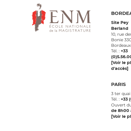
BORDE
Site Pey
Berland
10, rue de
Bonie 33
Borde
Tél. :
+33
(0)5.56.0
[Voir le p
d'accès]
PARIS
3 ter qua
Tél. :
+33 (
Ouvert du
de 8h00 
[Voir le p