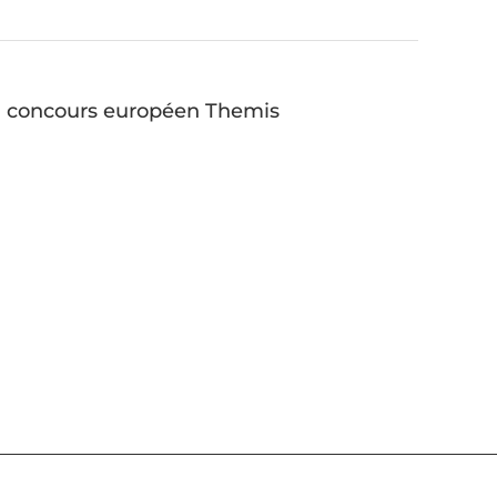
du concours européen Themis
20 ont défendu, le 8 décembre dernier, les
de Serbie, d’Italie et de Hongrie, lors de la
péen de formation judiciaire sur le thème
rté le concours, devant l’équipe Serbie à la