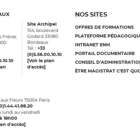
AUX
NOS SITES
Site Archipel
OFFRES DE FORMATIONS
154, boulevard
Godard 33080
s Frères
PLATEFORME PÉDAGOGIQU
Bordeaux
000
INTRANET ENM
Tél. :
aux
+33
PORTAIL DOCUMENTAIRE
(0)5.56.00.10.10
0.10.10
[Voir le plan
CONSEIL D’ADMINISTRATIO
lan
d'accès]
ÊTRE MAGISTRAT C'EST QUO
i aux Fleurs 75004 Paris
0)1.44.41.88.20
 lundi au vendredi
à 18h00
lan d'accès]